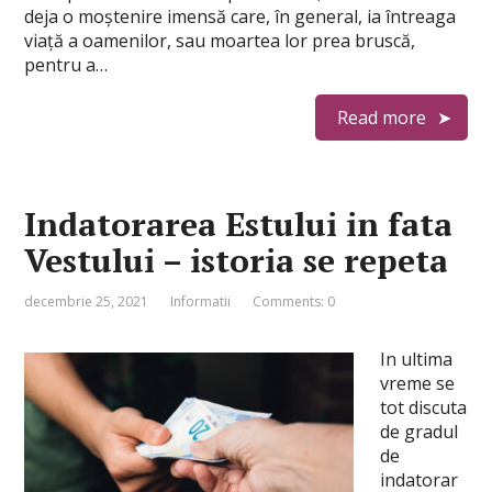
deja o moștenire imensă care, în general, ia întreaga
viață a oamenilor, sau moartea lor prea bruscă,
pentru a…
Read more
Indatorarea Estului in fata
Vestului – istoria se repeta
decembrie 25, 2021
Informatii
Comments: 0
In ultima
vreme se
tot discuta
de gradul
de
indatorar