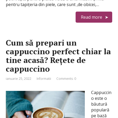
pentru tapiţeria din piele, care sunt ,de obicei,…
Read more
Cum să prepari un
cappuccino perfect chiar la
tine acasă? Rețete de
cappuccino
ianuarie 25, 2022
Informatii
Comments: 0
Cappuccin
o este o
băutură
populară
pe bază