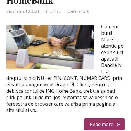
HomeBank
decembrie 10, 2021
Informatii
Comments: 0
Oameni
buni!
Mare
atentie pe
ce link-uri
apasati!
Bancile N
U au
dreptul si nici NU cer PIN, CONT, NUMAR CARD, prin
email sau pagini web! Draga DL Client, Pentru a
debloca contul de ING Home’Bank, trebuie sa dati
click pe link-ul de mai jos. Automat se va deschide o
fereastra de browser care va afisa prima pagina a
site-ului si va…
Read more