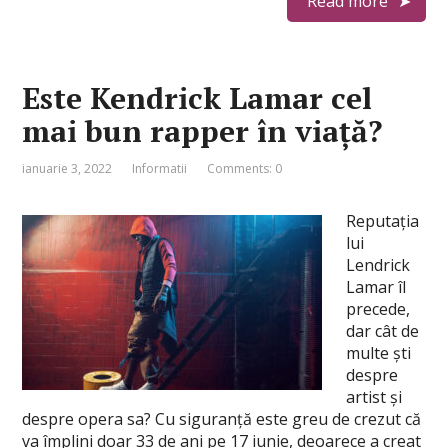
Read more
Este Kendrick Lamar cel
mai bun rapper în viață?
ianuarie 3, 2022
Informatii
Comments: 0
Reputația
lui
Lendrick
Lamar îl
precede,
dar cât de
multe ști
despre
artist și
despre opera sa? Cu siguranță este greu de crezut că
va împlini doar 33 de ani pe 17 iunie, deoarece a creat