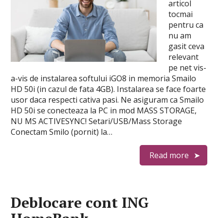
articol
tocmai
pentru ca
nu am
gasit ceva
relevant
pe net vis-
a-vis de instalarea softului iGO8 in memoria Smailo
HD 50i (in cazul de fata 4GB). Instalarea se face foarte
usor daca respecti cativa pasi. Ne asiguram ca Smailo
HD 50i se conecteaza la PC in mod MASS STORAGE,
NU MS ACTIVESYNC! Setari/USB/Mass Storage
Conectam Smilo (pornit) la…
Read more
Deblocare cont ING