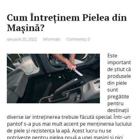
Cum Întreținem Pielea din
Mașină?
ianuarie 25, 2022
Informatii
Comments: 0
Este
important
de ştiut că
produsele
din piele
sunt
pregătite
pentru
destinaţii
diverse iar intreţinerea trebuie făcută special. Într-un
pantof s-a pus mai mult accent pe menţinerea luciului
de piele şi rezistenţa la apă. Acest lucru nu se
potriveşte pentru pielea nouă a unei masini şi nici