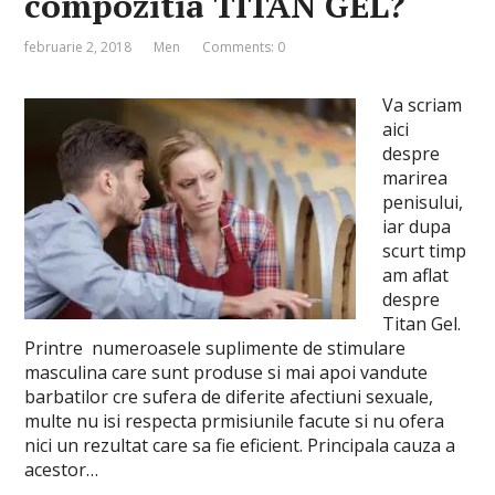
compozitia TITAN GEL?
februarie 2, 2018
Men
Comments: 0
Va scriam
aici
despre
marirea
penisului,
iar dupa
scurt timp
am aflat
despre
Titan Gel.
Printre numeroasele suplimente de stimulare
masculina care sunt produse si mai apoi vandute
barbatilor cre sufera de diferite afectiuni sexuale,
multe nu isi respecta prmisiunile facute si nu ofera
nici un rezultat care sa fie eficient. Principala cauza a
acestor…