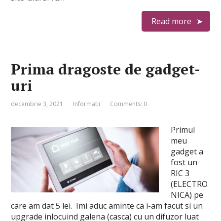
Read more
Prima dragoste de gadget-
uri
decembrie 3, 2021
Informatii
Comments: 0
Primul
meu
gadget a
fost un
RIC 3
(ELECTRO
NICA) pe
care am dat 5 lei. Imi aduc aminte ca i-am facut si un
upgrade inlocuind galena (casca) cu un difuzor luat