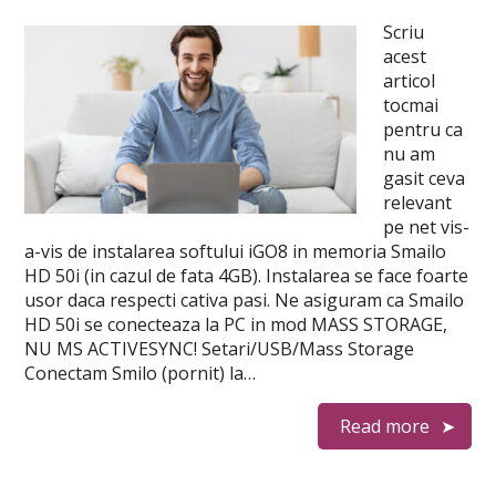
Scriu
acest
articol
tocmai
pentru ca
nu am
gasit ceva
relevant
pe net vis-
a-vis de instalarea softului iGO8 in memoria Smailo
HD 50i (in cazul de fata 4GB). Instalarea se face foarte
usor daca respecti cativa pasi. Ne asiguram ca Smailo
HD 50i se conecteaza la PC in mod MASS STORAGE,
NU MS ACTIVESYNC! Setari/USB/Mass Storage
Conectam Smilo (pornit) la…
Read more