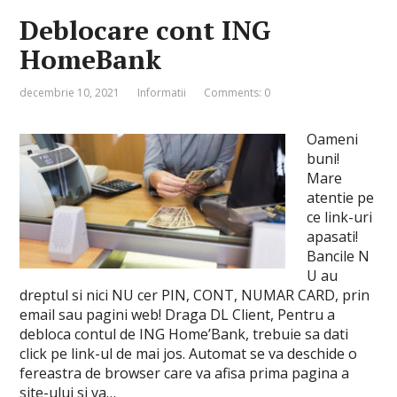
Deblocare cont ING
HomeBank
decembrie 10, 2021
Informatii
Comments: 0
Oameni
buni!
Mare
atentie pe
ce link-uri
apasati!
Bancile N
U au
dreptul si nici NU cer PIN, CONT, NUMAR CARD, prin
email sau pagini web! Draga DL Client, Pentru a
debloca contul de ING Home’Bank, trebuie sa dati
click pe link-ul de mai jos. Automat se va deschide o
fereastra de browser care va afisa prima pagina a
site-ului si va…