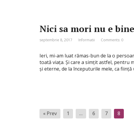
Nici sa mori nu e bin
septembrie 8, 2017
Informatii
Comments: 0
Ieri, mi-am luat rămas-bun de la o persoană
toată viața. Și care a simțit astfel, pentru
și eterne, de la începuturile mele, ca ființ
Paginație
« Prev
1
…
6
7
8
articole