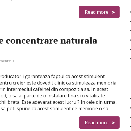
Read more
de concentrare naturala
ents: 0
roducatorii garanteaza faptul ca acest stimulent
entru creier este dovedit clinic ca stimuleaza memoria
rin intermediul cafeinei din compozitia sa. In acest
od, o sa ai parte de o instalare fina si o vitalitate
chilibrata. Este adevarat acest lucru ? In cele din urma,
 sa poti spune ca acest stimulent de memorie o sa…
Read more