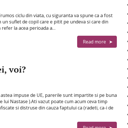
frumos ciclu din viata, cu siguranta va spune ca a fost
un suflet de copil care e pitit pe undeva si care din
a refer la acea perioada a…
Read more
i, voi?
e astea impuse de UE, parerile sunt impartite si pe buna
ale lui Nastase ).Ati vazut poate cum acum ceva timp
scate si distruse din cauza faptului ca (radeti, ca-i de
Read more