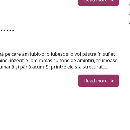
e…..
 pe care am iubit-o, o iubesc și o voi păstra în suflet
 mine, înzecit. Și am rămas cu tone de amintiri, frumoase
ă umană și până acum. Și printre ele s-a strecurat,…
Read more