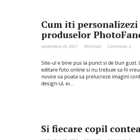
Cum iti personalizezi 
produselor PhotoFan
septembrie 25, 2017
Informatii
Comments: 0
Site-ul e bine pus la punct si de bun gust.
editare foto online si nu trebuie sa fii vr
novice sa poata sa prelucreze imagini confor
design-ul, ei…
Si fiecare copil cont