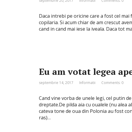
septembrie 20, 2017
Informatii
Comments: 0
Daca intrebi pe oricine care a fost cel mai 
copilaria. Si acum chiar de am crescut avem 
cand in cand mai iese la iveala. Daca tot m
Eu am votat legea ape
septembrie 14, 2017
Informatii
Comments: 0
Cand vine vorba de unele legi, cel putin d
dreptate.De pilda aia cu oualele (nu alea 
cateva tone de oua din Polonia au fost confi
ras)…