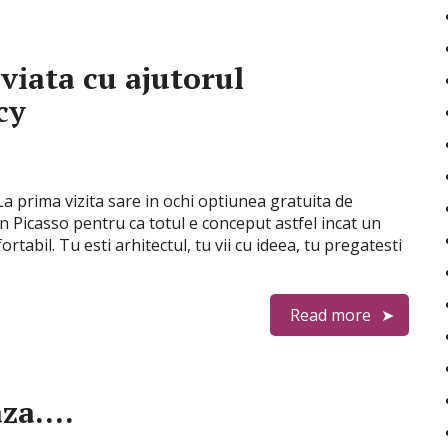
viata cu ajutorul
cy
 La prima vizita sare in ochi optiunea gratuita de
eun Picasso pentru ca totul e conceput astfel incat un
tabil. Tu esti arhitectul, tu vii cu ideea, tu pregatesti
Read more
eaza….