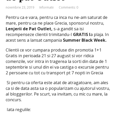
noiembrie 23, 2019
Informatii
Comments: 0
Pentru ca e vara, pentru ca inca nu ne-am saturat de
mare, pentru ca ne place Grecia, sponsorul nostru,
Lenjerii de Pat Outlet,
s-a gandit sa isi
recompenseze clientii trimitandu-I
GRATIS l
a plaja. In
acest sens a lansat campania
Summer Black Week.
Clientii ce vor cumpara produse din promotia 1+1
Gratis in perioada 21 si 27 august si vor ridica
comenzile, vor intra in tragerea la sorti din data de 1
septembrie si unul din ei va castiga o excursie pentru
2 persoane cu tot cu transport pt 7 nopti in Grecia
Si pentru ca oferta este atat de atragatoare, am ales
ca si de data asta sa o popularizam cu ajutorul vostru,
al bloggerilor. Pe scurt, va invitam, cu mic cu mare, la
concurs.
Iata regulile: