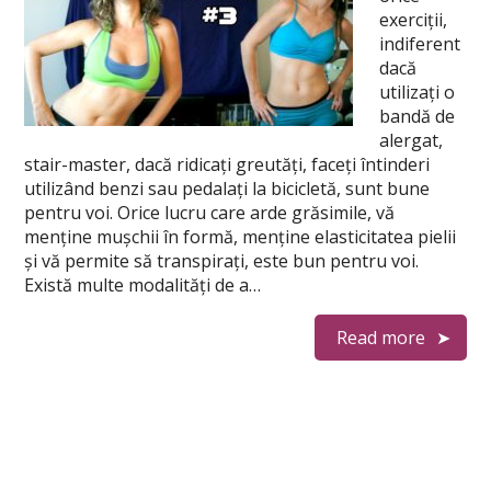
exerciții,
indiferent
dacă
utilizați o
bandă de
alergat,
stair-master, dacă ridicați greutăți, faceți întinderi
utilizând benzi sau pedalați la bicicletă, sunt bune
pentru voi. Orice lucru care arde grăsimile, vă
menține mușchii în formă, menține elasticitatea pielii
și vă permite să transpirați, este bun pentru voi.
Există multe modalități de a…
Read more