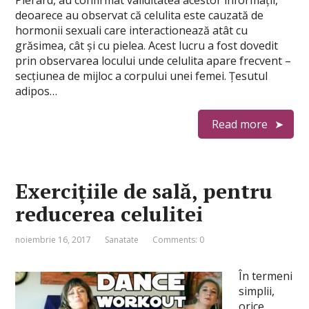
Pierard, au confirmat validitatea acestor informații,
deoarece au observat că celulita este cauzată de
hormonii sexuali care interactionează atât cu
grăsimea, cât și cu pielea. Acest lucru a fost dovedit
prin observarea locului unde celulita apare frecvent –
secțiunea de mijloc a corpului unei femei. Țesutul
adipos…
Read more
Exercițiile de sală, pentru
reducerea celulitei
noiembrie 16, 2017
Sanatate
Comments: 0
În termeni
simplii,
orice