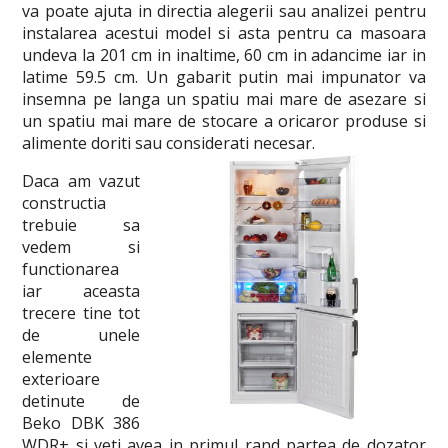
va poate ajuta in directia alegerii sau analizei pentru
instalarea acestui model si asta pentru ca masoara
undeva la 201 cm in inaltime, 60 cm in adancime iar in
latime 59.5 cm. Un gabarit putin mai impunator va
insemna pe langa un spatiu mai mare de asezare si
un spatiu mai mare de stocare a oricaror produse si
alimente doriti sau considerati necesar.
Daca am vazut
constructia
trebuie sa
vedem si
functionarea
iar aceasta
trecere tine tot
de unele
elemente
exterioare
detinute de
Beko DBK 386
WDR+ si veti avea in primul rand partea de dozator