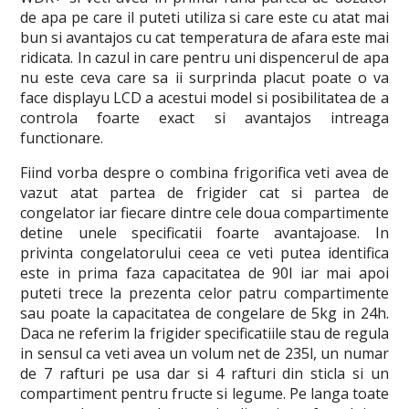
de apa pe care il puteti utiliza si care este cu atat mai
bun si avantajos cu cat temperatura de afara este mai
ridicata. In cazul in care pentru uni dispencerul de apa
nu este ceva care sa ii surprinda placut poate o va
face displayu LCD a acestui model si posibilitatea de a
controla foarte exact si avantajos intreaga
functionare.
Fiind vorba despre o combina frigorifica veti avea de
vazut atat partea de frigider cat si partea de
congelator iar fiecare dintre cele doua compartimente
detine unele specificatii foarte avantajoase. In
privinta congelatorului ceea ce veti putea identifica
este in prima faza capacitatea de 90l iar mai apoi
puteti trece la prezenta celor patru compartimente
sau poate la capacitatea de congelare de 5kg in 24h.
Daca ne referim la frigider specificatiile stau de regula
in sensul ca veti avea un volum net de 235l, un numar
de 7 rafturi pe usa dar si 4 rafturi din sticla si un
compartiment pentru fructe si legume. Pe langa toate